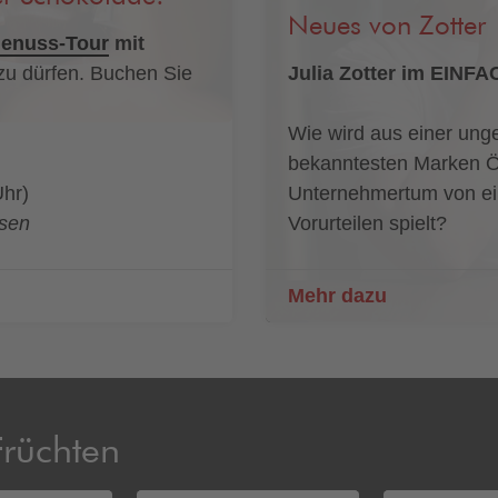
Neues von Zotter
enuss-Tour
mit
u dürfen. Buchen Sie
Julia Zotter im EIN
Wie wird aus einer ung
bekanntesten Marken Ö
Uhr)
Unternehmertum von ein
ssen
Vorurteilen spielt?
Mehr dazu
Früchten