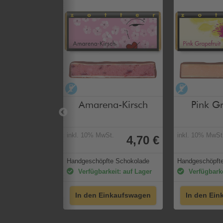
rei
alkoholfrei
alkoholfr
 "Frühjahr"
Amarena-Kirsch
Pink Gr
t.
inkl. 10% MwSt.
inkl. 10% MwSt
11,70 €
4,70 €
choko-Mix-
Handgeschöpfte Schokolade
Handgeschöpft
Verfügbarkeit: auf Lager
Verfügbarke
eit: auf Lager
In den Einkaufswagen
In den Ei
nkaufswagen