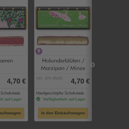
ei
alkoholhaltig
alkoholfre
eeren
Holunderblüten /
Hibiskus
Marzipan / Minze
inkl. 10% MwSt.
inkl. 10% MwSt.
4,70 €
4,70 €
 Schokolade
Handgeschöpfte Schokolade
Handgeschöpfte 
t: auf Lager
Verfügbarkeit: auf Lager
Verfügbarkei
kaufswagen
In den Einkaufswagen
In den Ein