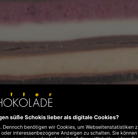
n
beeren und Holunderblüten. Fruchtig-
, Labookos und »Genüsse« mit bunten
 auf Sie. Natürlich BIO + FAIR* + BEAN-